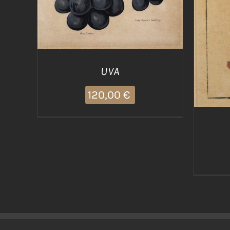
UVA
120,00
€