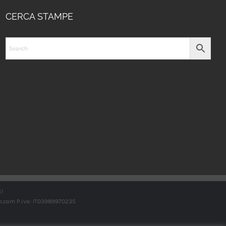
CERCA STAMPE
ti
e.com
P.iva: IT03989970235