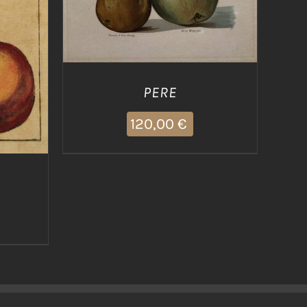
PERE
120,00
€