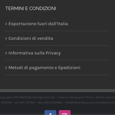
TERMINI E CONDIZIONI
Esportazione fuori dall’Italia
Condizioni di vendita
Informativa sulla Privacy
Metodi di pagamento e Spedizioni
opyright 2017 BAZZANI Stampe Antiche - Libreria Antiquaria | Tutti i diritti riserva
21 VERONA - tel. 045 597621 - fax. 045 2597662 -
info@libreriabazzanistampeantich