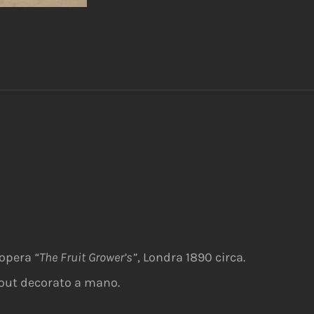
’opera
“The Fruit Grower’s”
, Londra 1890 circa.
out decorato a mano.