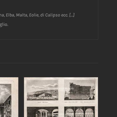
na, Elba, Malta, Eolie, di Calipso ecc. […]
lio.
AGGIUNGI AL CARRELLO
/
DETTAGLI