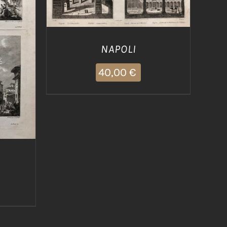
/
NAPOLI
40,00
€