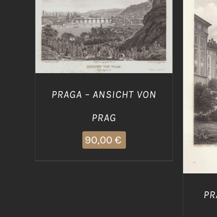
AGGIUNGI AL CARRELLO
/
DETTAGLI
AGG
PRAGA – ANSICHT VON
PRAG
90,00
€
PR