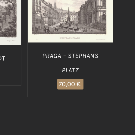
AGGIUNGI AL CARRELLO
/
/
DETTAGLI
PRAGA – STEPHANS
DT
PLATZ
70,00
€