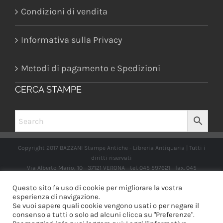
Condizioni di vendita
Informativa sulla Privacy
Metodi di pagamento e Spedizioni
CERCA STAMPE
Copyright 2017 BAZZANI Stampe Antiche - Libreria Antiquaria | Tutti i
diritti riservati
Via Alberto Mario, 10 - 37121 VERONA - tel. 045 597621 - fax. 045
2597662 -
info@libreriabazzanistampeantiche.com
P.iva:
Questo sito fa uso di cookie per migliorare la vostra
IT03989970235
esperienza di navigazione.
Se vuoi sapere quali cookie vengono usati o per negare il
consenso a tutti o solo ad alcuni clicca su "Preferenze".