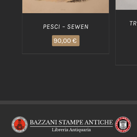
TR
PESCI – SEWEN
90,00
€