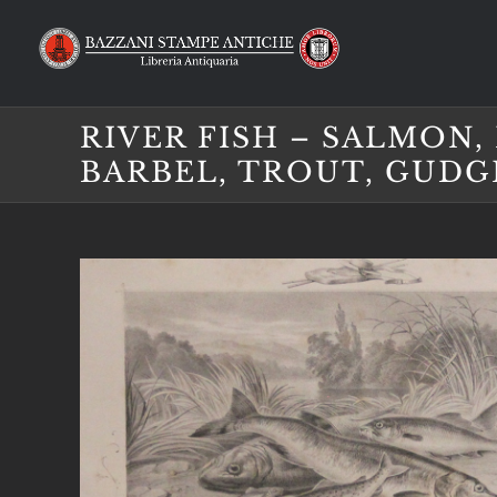
Salta
al
contenuto
RIVER FISH – SALMON, 
BARBEL, TROUT, GUD