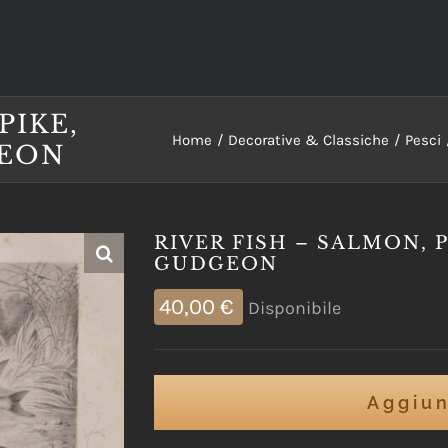
PIKE,
Home
Decorative & Classiche
Pesci
GEON
RIVER FISH – SALMON, P
GUDGEON
40,00
€
Disponibile
Aggiun