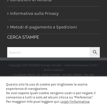
Informativa sulla Privacy
Metodi di pagamento e Spedizioni
CERCA STAMPE
Copyright 2017 BAZZANI Stampe Antiche - Libreria Antiquaria | Tutti i
diritti riservati
Via Alberto Mario, 10 - 37121 VERONA - tel. 045 597621 - fax. 045
2597662 -
info@libreriabazzanistampeantiche.com
P.iva:
Questo sito fa uso di cookie per migliorare la vostra
IT03989970235
esperienza di navigazione.
Se vuoi sapere quali cookie vengono usati o per negare il
consenso a tutti o solo ad alcuni clicca su "Preferenze".
Per maggiori info puoi leggere qui:
Leggi l'informativa
Facebook
Instagram