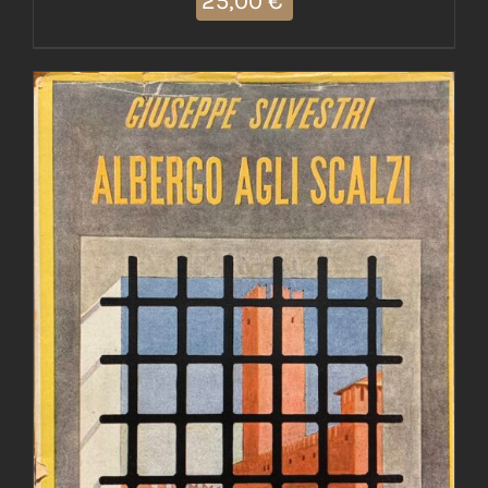
25,00
€
AGGIUNGI AL CARRELLO
/
DETTAGLI