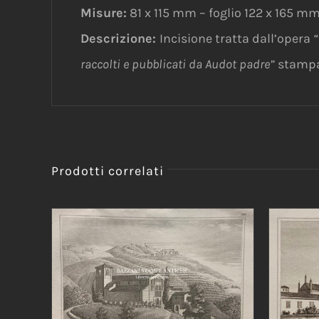
Misure:
81 x 115 mm – foglio 122 x 165 m
Descrizione:
Incisione tratta dall’opera
“
raccolti e pubblicati da Audot padre”
stampat
Prodotti correlati
AGGIUNGI AL CARRELLO
/
AGG
DETTAGLI