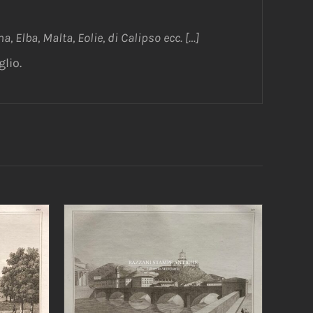
na, Elba, Malta, Eolie, di Calipso ecc. […]
lio.
AGGIUNGI AL CARRELLO
/
/
DETTAGLI