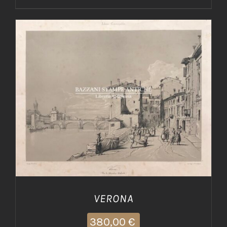
AGGIUNGI AL CARRELLO
/
DETTAGLI
VERONA
380,00
€