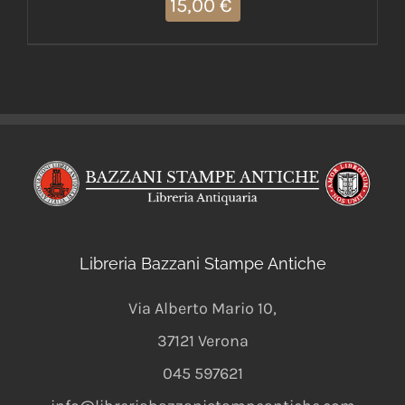
15,00
€
Libreria Bazzani Stampe Antiche
Via Alberto Mario 10
,
37121
Verona
045 597621