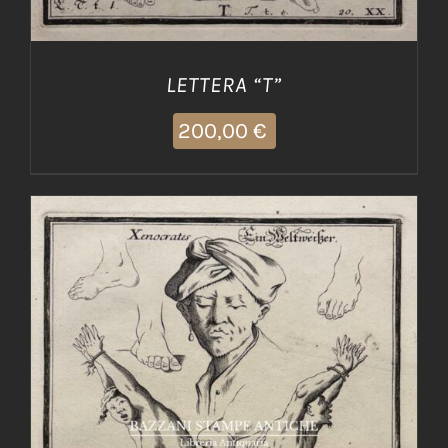
LETTERA “T”
200,00
€