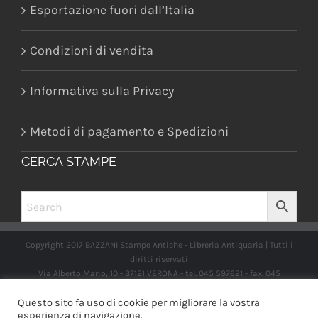
Esportazione fuori dall’Italia
Condizioni di vendita
Informativa sulla Privacy
Metodi di pagamento e Spedizioni
CERCA STAMPE
Copyright 2017 BAZZANI Stampe Antiche - Libreria Antiquaria | Tutti i
diritti riservati
Via Alberto Mario, 10 - 37121 VERONA - tel. 045 597621 - fax. 045
2597662 -
info@libreriabazzanistampeantiche.com
P.iva:
Questo sito fa uso di cookie per migliorare la vostra
IT03989970235
esperienza di navigazione.