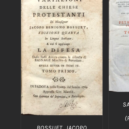
AGG
AGGIUNGI AL CARRELLO
/
DETTAGLI
S
(
BOSSUET, JACOPO