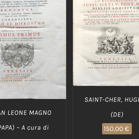
AGGIUNGI AL CARRELLO
IUNGI AL CARRELLO
/
DETTAGLI
DETTAGLI
SAINT-CHER, HUG
AN LEONE MAGNO
(DE)
PAPA) – A cura di
150,00
€