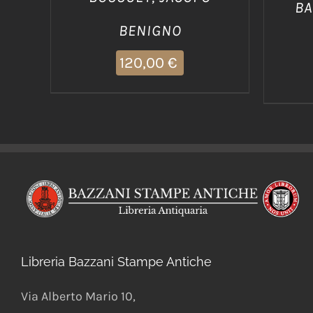
BA
BENIGNO
120,00
€
Libreria Bazzani Stampe Antiche
Via Alberto Mario 10
,