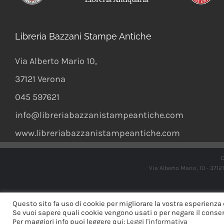
Libreria Bazzani Stampe Antiche
Via Alberto Mario 10
,
37121
Verona
045 597621
info@libreriabazzanistampeantiche.com
www.libreriabazzanistampeantiche.com
C
Via Alberto Mario, 10 - 371
Questo sito fa uso di cookie per migliorare la vostra esperienza 
Se vuoi sapere quali cookie vengono usati o per negare il consens
Per maggiori info puoi leggere qui:
Leggi l'informativa