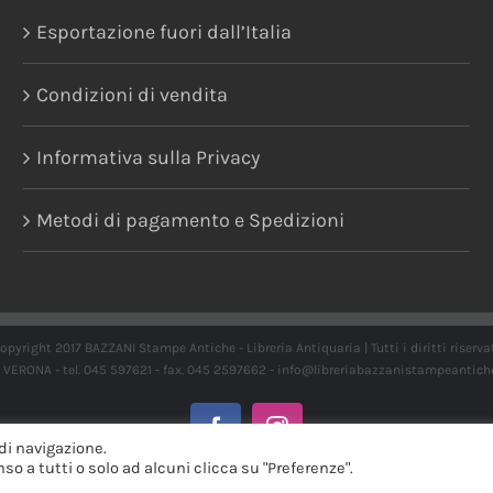
Esportazione fuori dall’Italia
Condizioni di vendita
Informativa sulla Privacy
Metodi di pagamento e Spedizioni
opyright 2017 BAZZANI Stampe Antiche - Libreria Antiquaria | Tutti i diritti riserva
21 VERONA - tel. 045 597621 - fax. 045 2597662 -
info@libreriabazzanistampeantich
Facebook
Instagram
di navigazione.
o a tutti o solo ad alcuni clicca su "Preferenze".