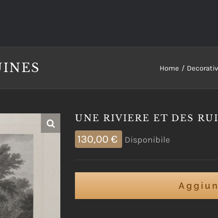
UINES
Home
Decorati
UNE RIVIERE ET DES RU
130,00
€
Disponibile
Aggiun