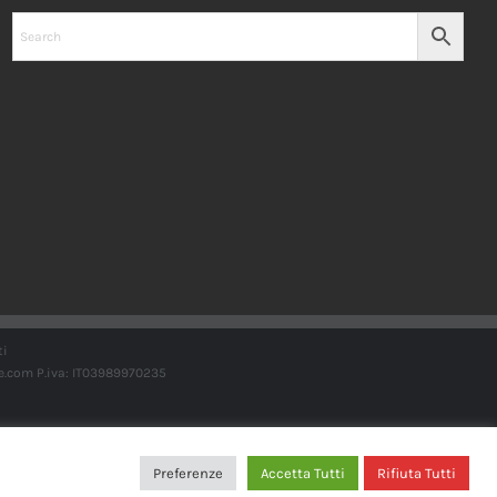
ti
e.com
P.iva: IT03989970235
Preferenze
Accetta Tutti
Rifiuta Tutti