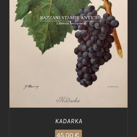
AGGIUNGI AL CARRELLO
/
DETTAGLI
KADARKA
45,00
€