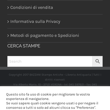
Condizioni di vendita
Informativa sulla Privacy
Metodi di pagamento e Spedizioni
CERCA STAMPE
Copyright 2017 BAZZANI Stampe Antiche - Libreria Antiquaria | Tutti i
diritti riservati
Via Alberto Mario, 10 - 37121 VERONA - tel. 045 597621 - fax. 045
2597662 -
info@libreriabazzanistampeantiche.com
P.iva:
Questo sito fa uso di cookie per migliorare la vostra
IT03989970235
esperienza di navigazione.
Se vuoi sapere quali cookie vengono usati o per negare il
consenso a tutti o solo ad alcuni clicca su "Preferenze".