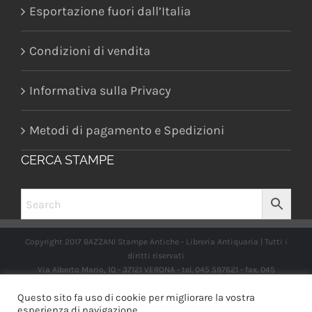
Esportazione fuori dall’Italia
Condizioni di vendita
Informativa sulla Privacy
Metodi di pagamento e Spedizioni
CERCA STAMPE
Copyright 2017 BAZZANI Stampe Antiche - Libreria Antiquaria | Tutti i
diritti riservati
Via Alberto Mario, 10 - 37121 VERONA - tel. 045 597621 - fax. 045
2597662 -
info@libreriabazzanistampeantiche.com
P.iva:
Questo sito fa uso di cookie per migliorare la vostra
IT03989970235
esperienza di navigazione.