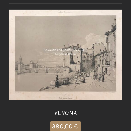
AGGIUNGI AL CARRELLO
/
DETTAGLI
VERONA
380,00
€