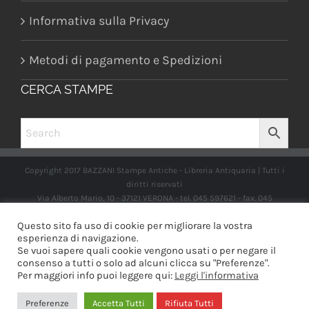
Informativa sulla Privacy
Metodi di pagamento e Spedizioni
CERCA STAMPE
Copyright 2017 BAZZANI Stampe Antiche - Libreria Antiquaria | Tutti i
diritti riservati
Via Alberto Mario, 10 - 37121 VERONA - tel. 045 597621 - fax. 045
2597662 -
info@libreriabazzanistampeantiche.com
P.iva:
Questo sito fa uso di cookie per migliorare la vostra
IT03989970235
esperienza di navigazione.
Se vuoi sapere quali cookie vengono usati o per negare il
consenso a tutti o solo ad alcuni clicca su "Preferenze".
Per maggiori info puoi leggere qui:
Leggi l'informativa
Facebook
Instagram
Preferenze
Accetta Tutti
Rifiuta Tutti