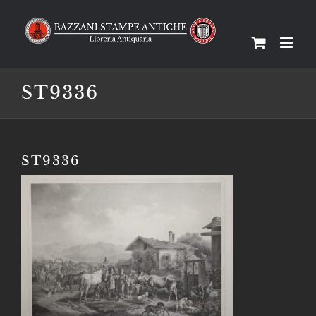
Salta
al
contenuto
ST9336
ST9336