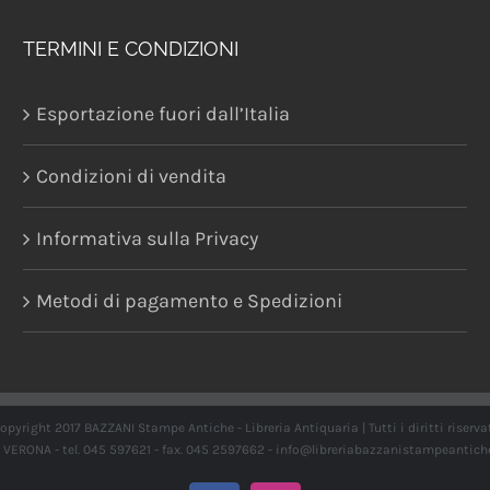
TERMINI E CONDIZIONI
Esportazione fuori dall’Italia
Condizioni di vendita
Informativa sulla Privacy
Metodi di pagamento e Spedizioni
opyright 2017 BAZZANI Stampe Antiche - Libreria Antiquaria | Tutti i diritti riserva
21 VERONA - tel. 045 597621 - fax. 045 2597662 -
info@libreriabazzanistampeantich