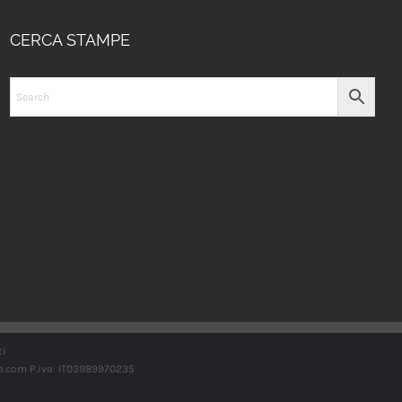
CERCA STAMPE
ti
e.com
P.iva: IT03989970235