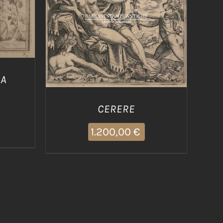
/
AGGIUNGI AL CARRELLO
/
DETTAGLI
LA
CERERE
1.200,00
€