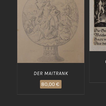
AGG
AGGIUNGI AL CARRELLO
/
DETTAGLI
DER MAITRANK
80,00
€