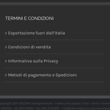
TERMINI E CONDIZIONI
Esportazione fuori dall’Italia
Condizioni di vendita
Informativa sulla Privacy
Metodi di pagamento e Spedizioni
opyright 2017 BAZZANI Stampe Antiche - Libreria Antiquaria | Tutti i diritti riserva
21 VERONA - tel. 045 597621 - fax. 045 2597662 -
info@libreriabazzanistampeantich