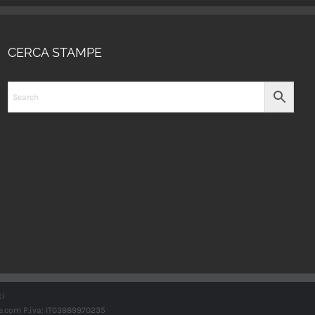
CERCA STAMPE
ti
e.com
P.iva: IT03989970235