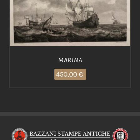
AGGIUNGI AL CARRELLO
/
DETTAGLI
MARINA
450,00
€