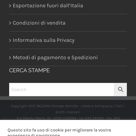
Esportazione fuori dall’Italia
Condizioni di vendita
Informativa sulla Privacy
Metodi di pagamento e Spedizioni
CERCA STAMPE
Copyright 2017 BAZZANI Stampe Antiche - Libreria Antiquaria | Tutti i
diritti riservati
Via Alberto Mario, 10 - 37121 VERONA - tel. 045 597621 - fax. 045
2597662 -
info@libreriabazzanistampeantiche.com
P.iva:
Questo sito fa uso di cookie per migliorare la vostra
IT03989970235
esperienza di navigazione.