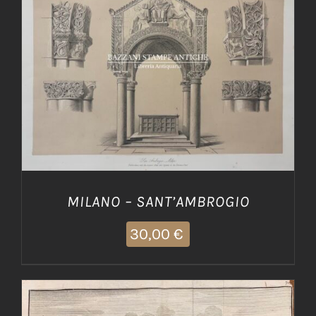
AGGIUNGI AL CARRELLO
/
DETTAGLI
MILANO – SANT’AMBROGIO
30,00
€