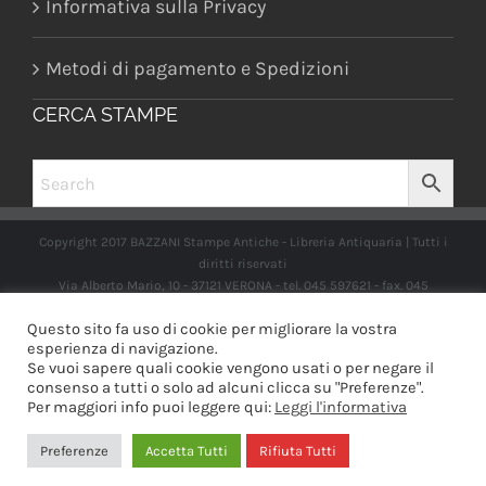
Informativa sulla Privacy
Metodi di pagamento e Spedizioni
CERCA STAMPE
Copyright 2017 BAZZANI Stampe Antiche - Libreria Antiquaria | Tutti i
diritti riservati
Via Alberto Mario, 10 - 37121 VERONA - tel. 045 597621 - fax. 045
2597662 -
info@libreriabazzanistampeantiche.com
P.iva:
Questo sito fa uso di cookie per migliorare la vostra
IT03989970235
esperienza di navigazione.
Se vuoi sapere quali cookie vengono usati o per negare il
consenso a tutti o solo ad alcuni clicca su "Preferenze".
Per maggiori info puoi leggere qui:
Leggi l'informativa
Facebook
Instagram
Preferenze
Accetta Tutti
Rifiuta Tutti