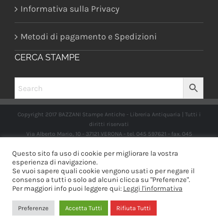
Informativa sulla Privacy
Metodi di pagamento e Spedizioni
CERCA STAMPE
Copyright 2017 BAZZANI Stampe Antiche - Libreria Antiquaria | Tutti i
diritti riservati
Via Alberto Mario, 10 - 37121 VERONA - tel. 045 597621 - fax. 045
2597662 -
info@libreriabazzanistampeantiche.com
P.iva:
Questo sito fa uso di cookie per migliorare la vostra
IT03989970235
esperienza di navigazione.
Se vuoi sapere quali cookie vengono usati o per negare il
consenso a tutti o solo ad alcuni clicca su "Preferenze".
Per maggiori info puoi leggere qui:
Leggi l'informativa
Facebook
Instagram
Preferenze
Accetta Tutti
Rifiuta Tutti