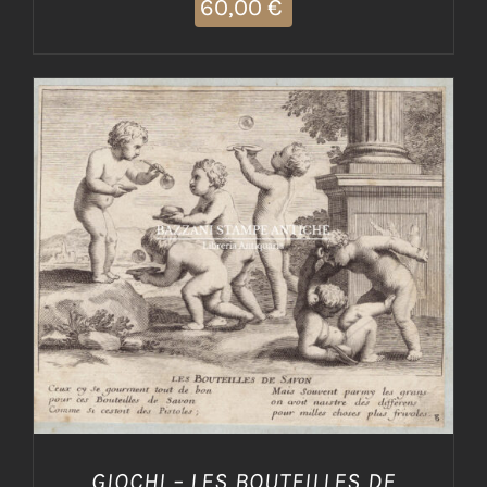
60,00
€
AGGIUNGI AL CARRELLO
/
DETTAGLI
GIOCHI – LES BOUTEILLES DE