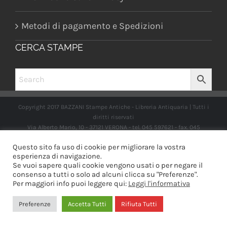
Metodi di pagamento e Spedizioni
CERCA STAMPE
Copyright 2017 BAZZANI Stampe Antiche - Libreria Antiquaria | Tutti i
diritti riservati
Via Alberto Mario, 10 - 37121 VERONA - tel. 045 597621 - fax. 045
2597662 -
info@libreriabazzanistampeantiche.com
P.iva:
Questo sito fa uso di cookie per migliorare la vostra
IT03989970235
esperienza di navigazione.
Se vuoi sapere quali cookie vengono usati o per negare il
consenso a tutti o solo ad alcuni clicca su "Preferenze".
Per maggiori info puoi leggere qui:
Leggi l'informativa
Facebook
Instagram
Preferenze
Accetta Tutti
Rifiuta Tutti