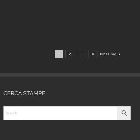
1
2
…
6
Prossimo
CERCA STAMPE