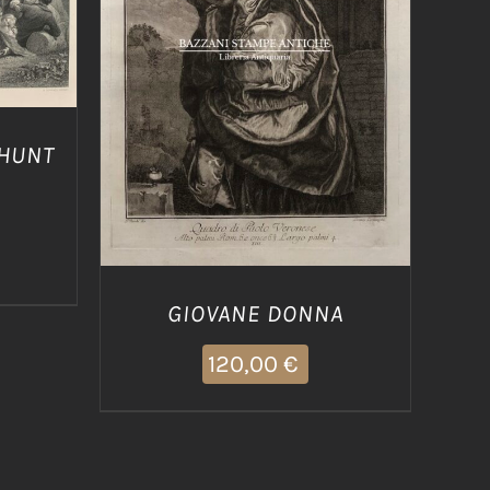
AGGIUNGI AL CARRELLO
/
DETTAGLI
 HUNT
GIOVANE DONNA
120,00
€