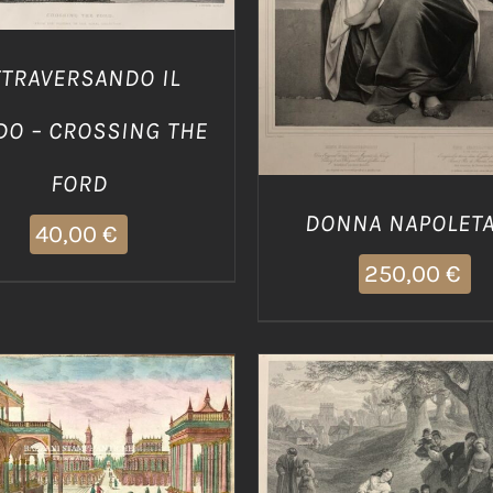
TTRAVERSANDO IL
DO – CROSSING THE
FORD
DONNA NAPOLET
40,00
€
250,00
€
IUNGI AL CARRELLO
/
AGGIUNGI AL CARRELLO
DETTAGLI