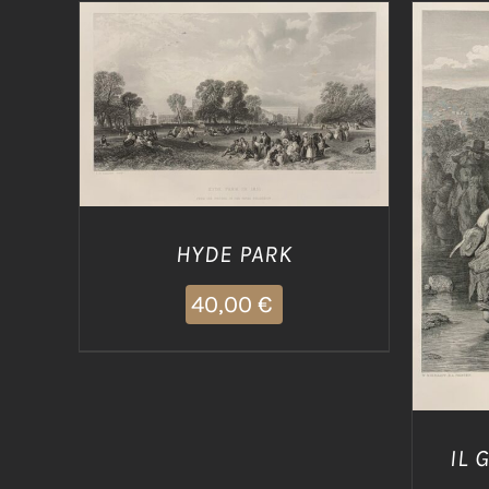
AGGIUNGI AL CARRELLO
/
DETTAGLI
AGG
HYDE PARK
40,00
€
IL 