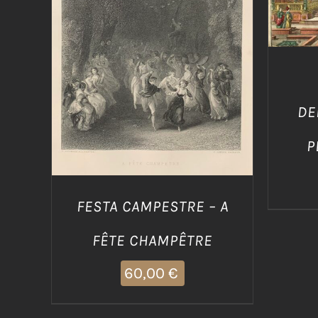
AGGIUNGI AL CARRELLO
/
DETTAGLI
DE
P
FESTA CAMPESTRE – A
FÊTE CHAMPÊTRE
60,00
€