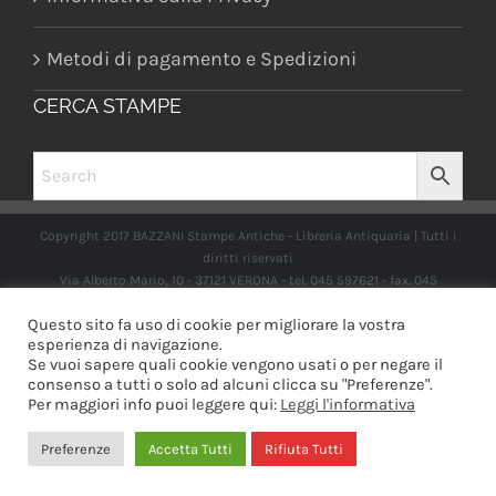
Metodi di pagamento e Spedizioni
CERCA STAMPE
Copyright 2017 BAZZANI Stampe Antiche - Libreria Antiquaria | Tutti i
diritti riservati
Via Alberto Mario, 10 - 37121 VERONA - tel. 045 597621 - fax. 045
2597662 -
info@libreriabazzanistampeantiche.com
P.iva:
Questo sito fa uso di cookie per migliorare la vostra
IT03989970235
esperienza di navigazione.
Se vuoi sapere quali cookie vengono usati o per negare il
consenso a tutti o solo ad alcuni clicca su "Preferenze".
Per maggiori info puoi leggere qui:
Leggi l'informativa
Facebook
Instagram
Preferenze
Accetta Tutti
Rifiuta Tutti