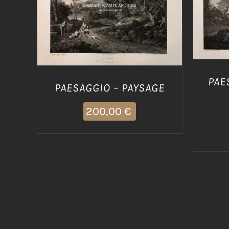
AGG
AGGIUNGI AL CARRELLO
/
DETTAGLI
PAE
PAESAGGIO – PAYSAGE
200,00
€