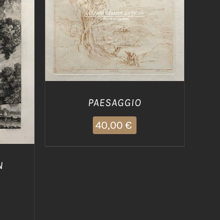
AGGIUNGI AL CARRELLO
/
DETTAGLI
/
PAESAGGIO
40,00
€
N