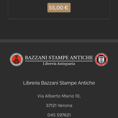
55,00
€
Libreria Bazzani Stampe Antiche
Via Alberto Mario 10
,
37121
Verona
045 597621