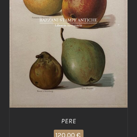
AGGIUNGI AL CARRELLO
/
DETTAGLI
PERE
120,00
€