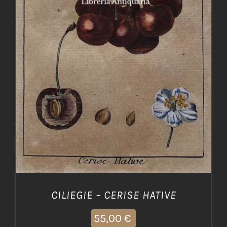
AGGIUNGI AL CARRELLO
/
DETTAGLI
CILIEGIE – CERISE HATIVE
55,00
€