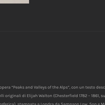
opera “Peaks and Valleys of the Alps”, con un testo desc
lli originali di Elijah Walton (Chesterfield 1782 – 1861,
osferica), stampata a Londra da Sampson Low, Son e Mar